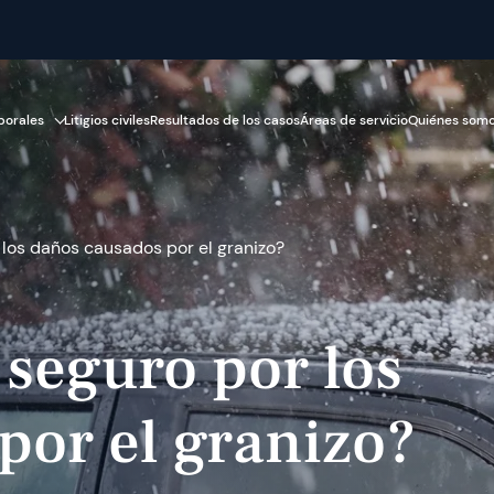
porales
Litigios civiles
Resultados de los casos
Áreas de servicio
Quiénes som
los daños causados por el granizo?
 seguro por los
por el granizo?