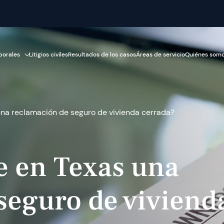
porales
Litigios civiles
Resultados de los casos
Áreas de servicio
Quiénes som
una reclamación de seguro de vivienda cerrada?
e en Texas una
seguro de viviend