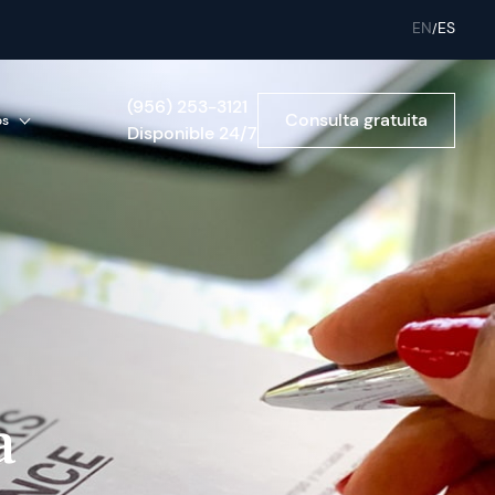
EN
ES
(956) 253-3121
Consulta gratuita
os
Disponible 24/7
a